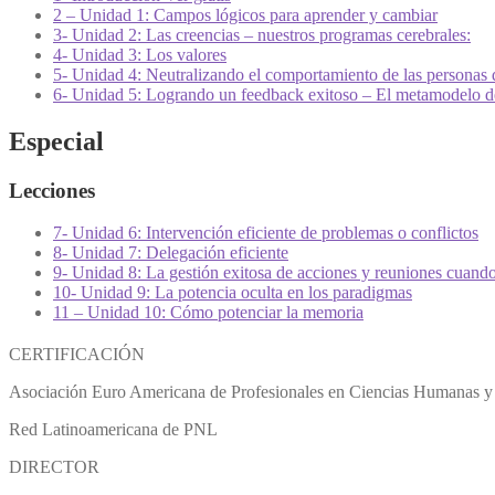
2 – Unidad 1: Campos lógicos para aprender y cambiar
3- Unidad 2: Las creencias – nuestros programas cerebrales:
4- Unidad 3: Los valores
5- Unidad 4: Neutralizando el comportamiento de las personas 
6- Unidad 5: Logrando un feedback exitoso – El metamodelo de
Especial
Lecciones
7- Unidad 6: Intervención eficiente de problemas o conflictos
8- Unidad 7: Delegación eficiente
9- Unidad 8: La gestión exitosa de acciones y reuniones cuand
10- Unidad 9: La potencia oculta en los paradigmas
11 – Unidad 10: Cómo potenciar la memoria
CERTIFICACIÓN
Asociación Euro Americana de Profesionales en Ciencias Humanas y 
Red Latinoamericana de PNL
DIRECTOR