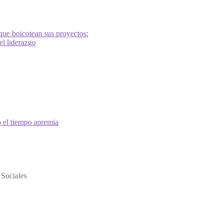
que boicotean sus proyectos:
l liderazgo
o el tiempo apremia
Sociales