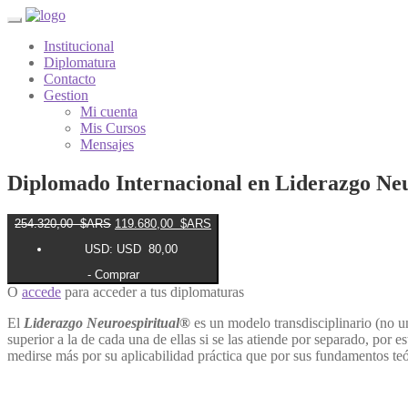
Institucional
Diplomatura
Contacto
Gestion
Mi cuenta
Mis Cursos
Mensajes
Diplomado Internacional en Liderazgo Neu
El
El
254.320,00
$ARS
119.680,00
$ARS
precio
precio
USD
:
USD 80,00
original
actual
era:
es:
- Comprar
254.320,00
119.680,00
$ARS.
$ARS.
O
accede
para acceder a tus diplomaturas
El
Liderazgo Neuroespiritual
®
es un modelo transdisciplinario (no un
superior a la de cada una de ellas si se las atiende por separado, por
medirse más por su aplicabilidad práctica que por sus fundamentos teó